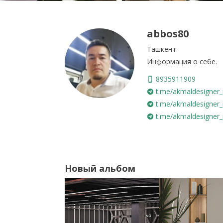
abbos80
Ташкент
Информация о себе.
8935911909
t.me/akmaldesigner_i
t.me/akmaldesigner_i
t.me/akmaldesigner_i
Новый альбом